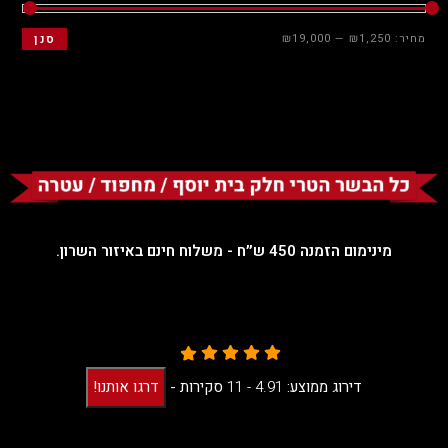
מחיר:
₪1,250
—
₪19,000
סנן
מינימום הזמנה 450 ש״ח - משלוח חינם באיזור השרון.
דירוג ממוצע:
4.91 -
11
סקירות
-
דרגו אותנו!