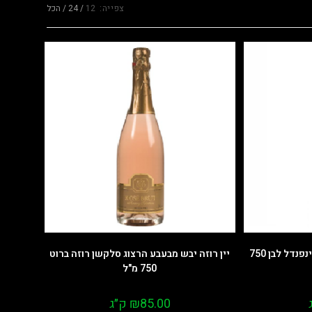
צפייה:
12
24
הכל
יין רוזה חצי יבש ברון הרצוג זינפנדל לבן 750
יין רוזה יבש מבעבע הרצוג סלקשן רוזה ברוט
750 מ"ל
85.00
₪
ק״ג