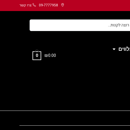
09-7777958
צרו קשר
ווים
₪
0.00
0