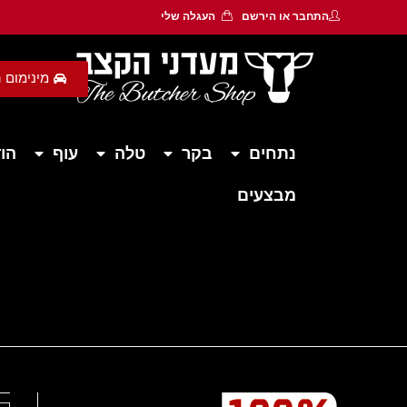
התחבר
או
הירשם
העגלה שלי
מינימום הזמנה 450 ש״ח - משלוח חי
נתחים
בקר
טלה
עוף
הוד
מבצעים