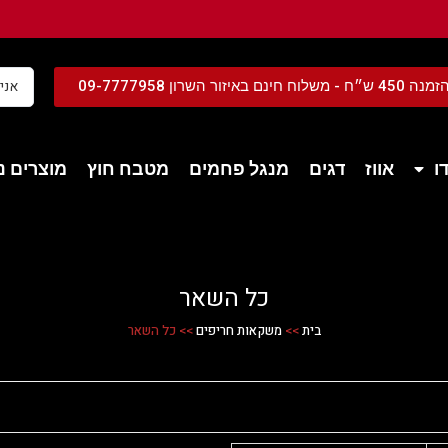
נם באיזור השרון 09-7777958
ו
אווז
דגים
מנגל פחמים
מטבח חוץ
מוצרים נל
כל השאר
בית
>>
משקאות חריפים
>>
כל השאר