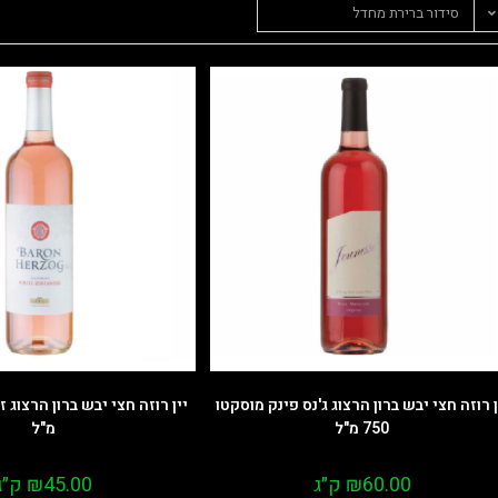
סידור ברירת מחדל
ן רוזה חצי יבש ברון הרצוג ג'נס פינק מוסקטו
750 מ"ל
מ"ל
60.00
₪
ק״ג
45.00
₪
ק״ג