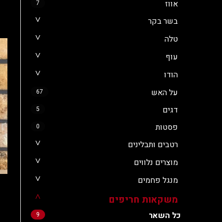
אווז
7
בשר בקר
טלה
עוף
הודו
על האש
67
דגים
5
פסטות
0
רטבים ותבלינים
מוצרים נלווים
מנגל פחמים
משקאות חריפים
כל השאר
9