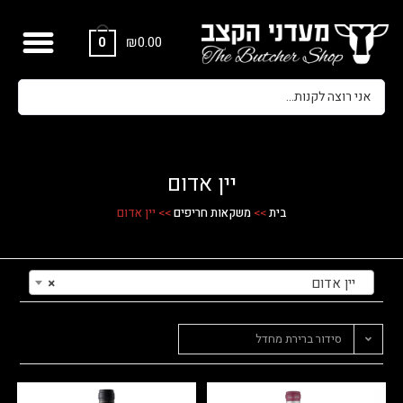
₪
0.00
0
יין אדום
בית
>>
משקאות חריפים
>>
יין אדום
יין אדום
×
סידור ברירת מחדל