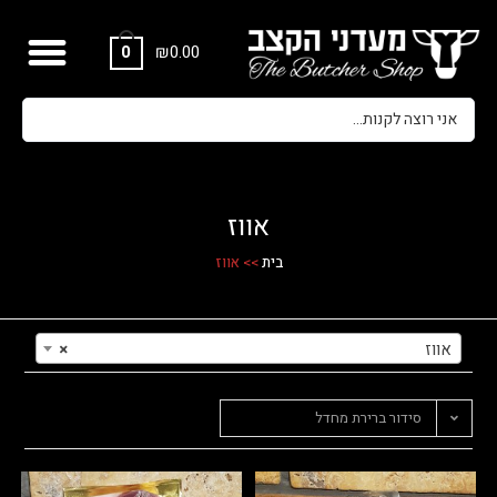
₪
0.00
0
אווז
בית
>>
אווז
אווז
×
סידור ברירת מחדל