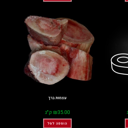
עצמות ברך
35.00
₪
ק״ג
הוספה לסל