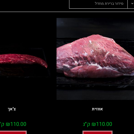
סידור ברירת מחדל
אווזית
צ'אך
110.00
₪
ק״ג
110.00
₪
ק״