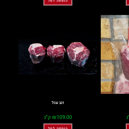
הוספה לסל
זנב עגל
ג
109.00
₪
ק״ג
הוספה לסל