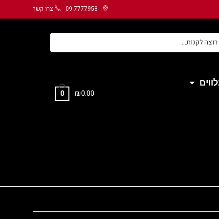
09-7777958
צרו קשר
ווים
₪
0.00
0