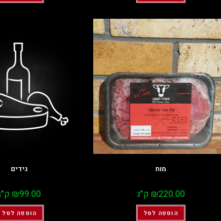
מוח
גידים
220.00
₪
ק״ג
99.00
₪
ק״ג
הוספה לסל
הוספה לסל