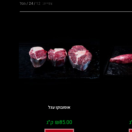
צפייה:
12
24
הכל
אוסובוקו עגל
ג
85.00
₪
ק״ג