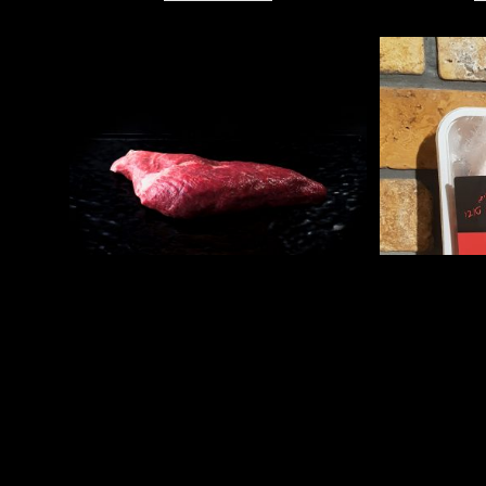
פילה מדומה
79.90
₪
ק״ג
הוספה לסל