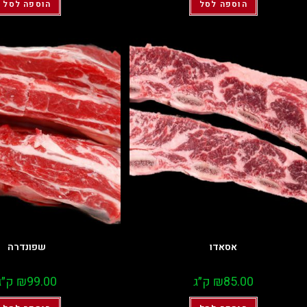
הוספה לסל
הוספה לסל
אסאדו
שפונדרה
85.00
₪
ק״ג
99.00
₪
ק״ג