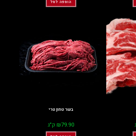
הוספה לסל
בשר טחון טרי
79.90
₪
ק״ג