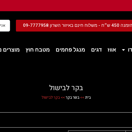
נם באיזור השרון 09-7777958
ו
אווז
דגים
מנגל פחמים
מטבח חוץ
מוצרים נל
בקר לבישול
בית
>>
בשר בקר
>>
בקר לבישול