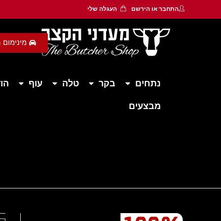
התחבר
או
הירשם
העגלה שלי
מינימום הזמנה 450 ש״ח - משלוח חי
נתחים
בקר
טלה
עוף
הוד
מבצעים