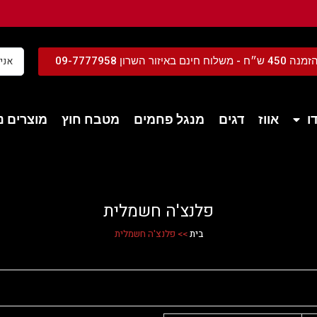
נם באיזור השרון 09-7777958
ו
אווז
דגים
מנגל פחמים
מטבח חוץ
מוצרים נל
פלנצ'ה חשמלית
בית
>>
פלנצ'ה חשמלית