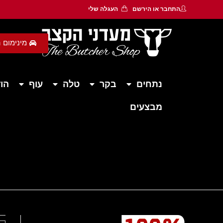
התחבר
או
הירשם
העגלה שלי
מינימום הזמנה 450 ש״ח - משלוח חי
נתחים
בקר
טלה
עוף
הוד
מבצעים