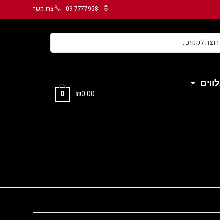
09-7777958
צרו קשר
ווים
₪
0.00
0