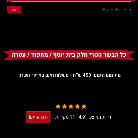
מחיר:
₪0
—
₪30
סנן
מינימום הזמנה 450 ש״ח - משלוח חינם באיזור השרון.
דירוג ממוצע:
4.91 -
11
סקירות
-
דרגו אותנו!