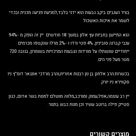
בציר הענבים ביקב גבעות הוא ידני בלבד,למניעת פגיעה מכנית ובכדי
לשמר את איכות האשכול.
הוא התיישן בחביות עץ אלון במשך 18 חודשים יין זה הופק מ -94%
ענבי קברנה סוביניון, 4% פטי ורדו ו -2% מרלו שנקטפו מכרמים
ייחודיים שנשתלו על מורדות הגבעות המרכזיות בשומרון, בגובה 720
מטר מעל פני הים.
בכשרות:הרב אלחנן בן נון רבנות אזורית,והרב מרדכי אונגאר דומ"ץ ניו
סקווירא ניו יורק.
יין רב עוצמה,אפל,עמוק ומורכב,מלווה מושלם למנות בשר אדום, כגון
סטייק פילה ברוטב עשיר וכן מנות כבש בתנור.
מוצרים קשורים