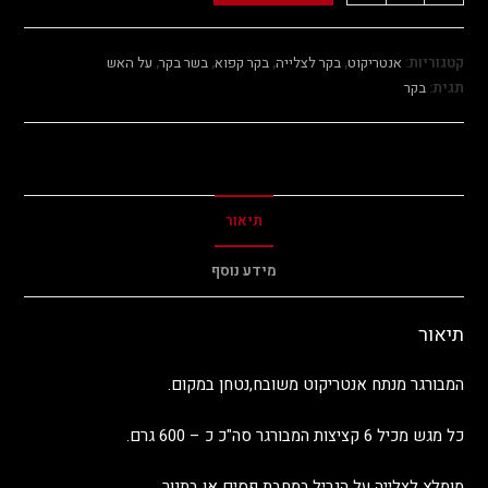
קטגוריות:
אנטריקוט
,
בקר לצלייה
,
בקר קפוא
,
בשר בקר
,
על האש
תגית:
בקר
תיאור
מידע נוסף
תיאור
המבורגר מנתח אנטריקוט משובח,נטחן במקום.
כל מגש מכיל 6 קציצות המבורגר סה"כ כ – 600 גרם.
מומלץ לצלייה על הגריל,במחבת פסים או בתנור.