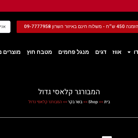
נם באיזור השרון 09-7777958
ו
אווז
דגים
מנגל פחמים
מטבח חוץ
מוצרים נל
המבורגר קלאסי גדול
בית
>>
Shop
>>
בשר בקר
>>
המבורגר קלאסי גדול