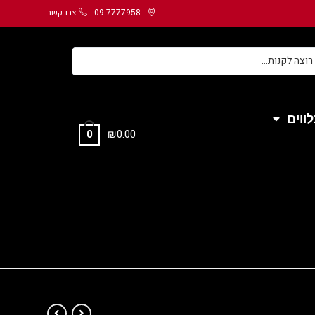
09-7777958
צרו קשר
ווים
₪
0.00
0