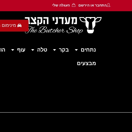
התחבר
או
הירשם
העגלה שלי
מינימום הזמנה 450 ש״ח - משלוח חי
נתחים
בקר
טלה
עוף
הוד
מבצעים