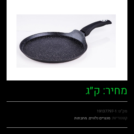
מחיר: ק״ג
מק"ט:
19137797-1
קטגוריות:
מוצרים נלווים
,
מחבתות