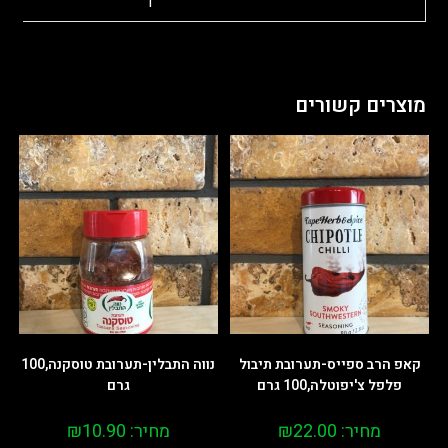
יחידה
1
מוצרים קשורים
קאפ הרב ספייס-תערובת תיבול
נווה התבלין-תערובת טוסקנה,100
פלפל צ'יפוטלה,100 גרם
גרם
מחיר:
22.00
₪
מחיר:
10.90
₪