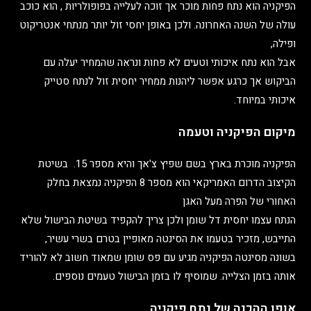
הפיקניה הוא נתח פחות מוכר אך זוכה לעלייה בפופולריות , הוא כוכב
עולה של השנה האחרונה. ולכן באופן יחסי זול יותר מנתחי
אנטריקוט
ופילה,
אבל הוא נתח איכותי וטעים לא פחות ונראה שהמחיר יעלה עם
הביקוש אך כרגע אפשר ליהנות ממחיר יחסית זול לנתח סטייק
איכותי במיוחד.
מיקום הפיקניה וטעמה
הפיקניה מוכרת בארץ בשם שפיץ צ'אך והיא מספר 15. בשיטת
הקיצוב הדרום האמריקאי הוא מספר 8 הפיקניה נמצאת בחלק
האחורי של הפרה מעל האגן
הנתח עצמו יחסית דל שומן ולכן צריך להקפיד בשיטת הבישול שלא
התייבש, מזכיר בטעמו את הסינטה מאופיין בטרם בשרי עשיר,
בשונה מסינטה הפיקניה מגיע עם פס שומן שמאוד חשוב לא להוריד
אותה בזמן הצלייה. שמוסיף לו בזמן הבישול טעמים נוספים.
אופן ההכנה של נתח פיקניה