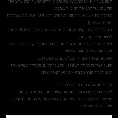
יישון בשר הוא אחסנת בשר בתנאים מיוחדים למשך ימים עד מספר
חודשים כדי להביא לריכוכו והשבחתו.
התהליך מתבצע באוויר פתוח בטמפרטורה של 2- 3 מעלות c ובלחות
יחסית של 85%.
בתהליך היישון מתקיים פירוק חלבונים ע"י אנזימים, פעולה שגורמת
לבשר להיות נימוח ורך.
במשך זמן היישון הבשר מאבד חמישית ממשקלו עקב שחרור נוזלים
מה שגורם לריכוז טעמו העשיר.
התוצאה-בשר אדום ורך בעל טעם עמוק ומודגש.
חשוב לציין כי תהליך יישון נכון חייב להתקיים בקפידה ובמקצועיות
רבה, וכשזה קורה תקבלו את הסטייק המושלם!
איך נבדוק אם הנתח מיושן כהלכה?
לוחצים עם האצבע על הנתח אם השקע חוזר אט אט אז נתח
הסטייק יושן כהלכה אם הוא קופץ בחזרה מהר,אז הנתח עדיין לא
מיושן בצורה מספקת.