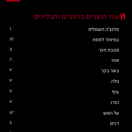
עוד מוצרים ברטבים ותבלינים
פלנצ'ה חשמלית
1
במיוחד לפסח
31
מטבח חוץ
3
אווז
7
בשר בקר
טלה
עוף
הודו
על האש
67
דגים
5