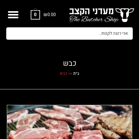
₪
0.00
0
כבש
בית
>>
כבש