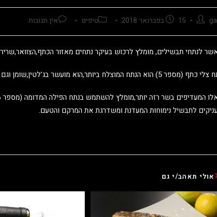
ga
15 בפברואר 2018
טיפים
אין תגובות
שר לנתחי תבשילים, מומלץ לרכוש בעיקר נתחים מאזור הכתף,הצוואר,שרירי 
כתף (מספר 5) הוא הנתח המוצלח ביותר,הוא מועשר בג'לטין,שומן וגם בשרני בטעמו.
ניקים לתבשיל נימוחות המעדנת ומשדרגת את המרקם והטעם.
אולי תאהב/י גם