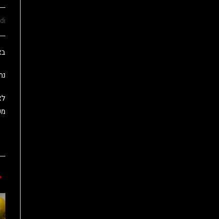
di
בא
נתח צלי 
מע