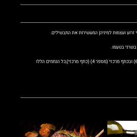
זרוע ועצמות למיניהן המעשירות את התבשילים.
לאלו המעדיפים בשר רזה יותר,מומלץ להשתמש בנתח הפילה המדומה (מספר 6) ובכתף מרכזי (מספר 4) (כתף מרכזי),כל הנתחים הללו