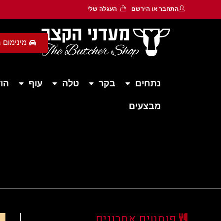
התחבר
או
הירשם
העגלה שלי
מינימום הזמנה 450 ש״ח - משלוח חי
נתחים
בקר
טלה
עוף
הוד
מבצעים
פוסטים אחרונים