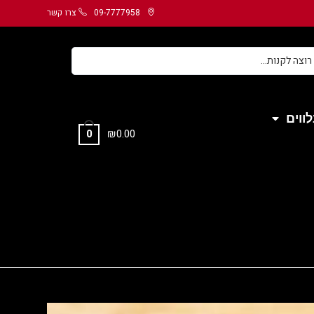
09-7777958
צרו קשר
ווים
₪
0.00
0